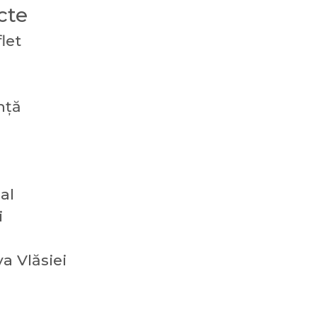
cte
let
nță
al
i
a Vlăsiei